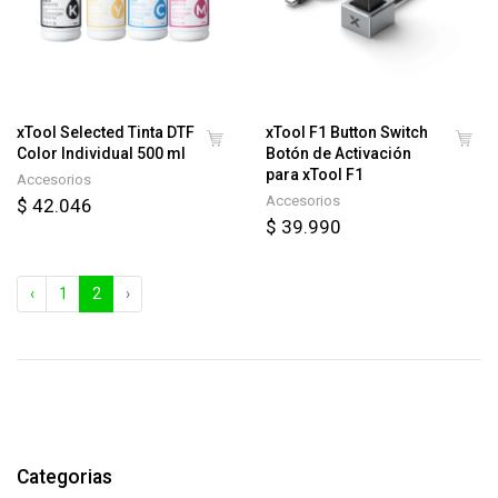
xTool Selected Tinta DTF
xTool F1 Button Switch
Color Individual 500 ml
Botón de Activación
para xTool F1
Accesorios
Accesorios
$ 42.046
$ 39.990
‹
1
2
›
Categorias