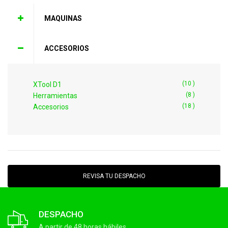
MAQUINAS
ACCESORIOS
(10 )
XTool D1
(8 )
Herramientas
(18 )
Accesorios
REVISA TU DESPACHO
DESPACHO
A partir de 48 horas hábiles