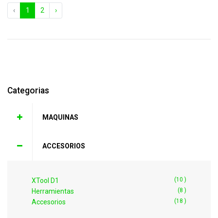
‹
1
2
›
Categorias
MAQUINAS
ACCESORIOS
(10 )
XTool D1
(8 )
Herramientas
(18 )
Accesorios