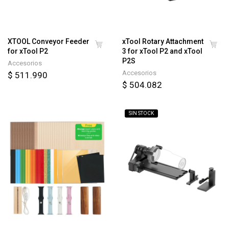
XTOOL Conveyor Feeder
xTool Rotary Attachment
for xTool P2
3 for xTool P2 and xTool
P2S
Accesorios
Accesorios
$ 511.990
$ 504.082
SIN STOCK