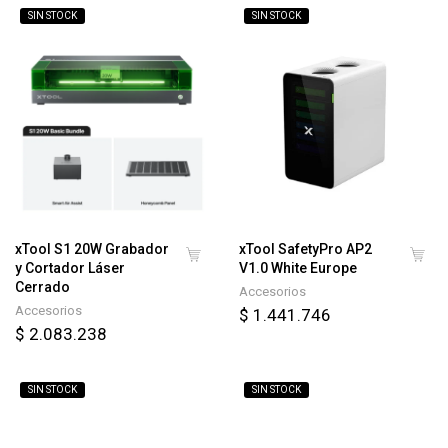
SIN STOCK
SIN STOCK
xTool S1 20W Grabador
xTool SafetyPro AP2
y Cortador Láser
V1.0 White Europe
Cerrado
Accesorios
Accesorios
$ 1.441.746
$ 2.083.238
SIN STOCK
SIN STOCK