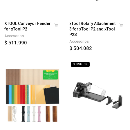
XTOOL Conveyor Feeder
xTool Rotary Attachment
for xTool P2
3 for xTool P2 and xTool
P2S
Accesorios
Accesorios
$ 511.990
$ 504.082
SIN STOCK