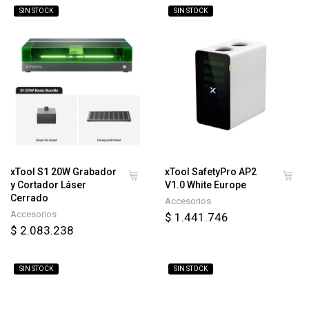
SIN STOCK
SIN STOCK
xTool S1 20W Grabador
xTool SafetyPro AP2
y Cortador Láser
V1.0 White Europe
Cerrado
Accesorios
Accesorios
$ 1.441.746
$ 2.083.238
SIN STOCK
SIN STOCK