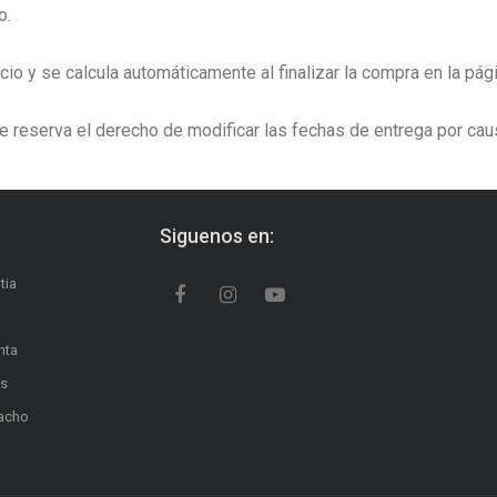
o.
cio y se calcula automáticamente al finalizar la compra en la pág
se reserva el derecho de modificar las fechas de entrega por cau
Siguenos en:
tia
nta
os
pacho