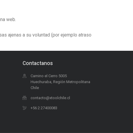
ina web.
sas ajenas a su voluntad (por ejemplo atraso
Contactanos
Camino el Cerro 5005
Huechuraba, Región Metropolitana
Chile
contacto@xtoolchile.cl
+56 2 27400083