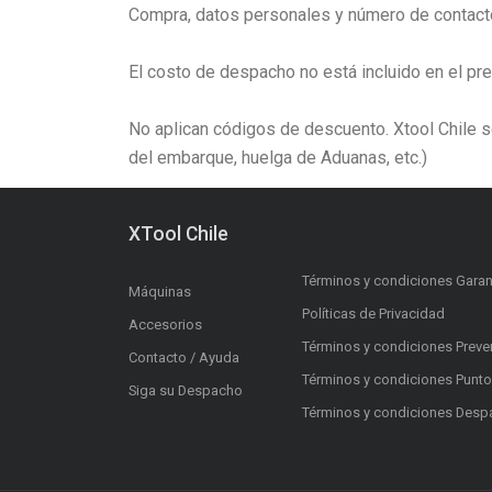
Compra, datos personales y número de contact
El costo de despacho no está incluido en el pre
No aplican códigos de descuento.
Xtool Chile 
del embarque, huelga de Aduanas, etc.)
XTool Chile
Términos y condiciones Garan
Máquinas
Políticas de Privacidad
Accesorios
Términos y condiciones Preve
Contacto / Ayuda
Términos y condiciones Punt
Siga su Despacho
Términos y condiciones Des