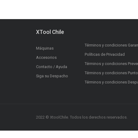
XTool Chile
Términos y condiciones Garan
Máquinas
Políticas de Privacidad
Accesorios
Términos y condiciones Preve
Contacto / Ayuda
Términos y condiciones Punt
Siga su Despacho
Términos y condiciones Des
2022 © XtoolChile. Todos los derechos reservados.