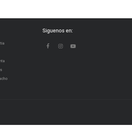
Siguenos en:
tia
nta
os
pacho