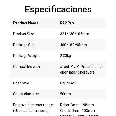
Especificaciones
Product Name
RA2 Pro
Product Size
321*138*105mm
Package Size
460*182*95mm
Package Weight
2.33kg
Compatible with
xTool D1, D1 Pro and other
open laser engravers
Gear ratio
Chuck 4:1
Chuck diameter
50mm
Engrave diameter range
Roller: 3mm-198mm
(Use additional risers)
Chuck: 0mm-100mm