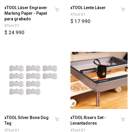
xTOOL Láser Engraver
xTOOL Lente Láser
Marking Paper - Papel
XTool D1
para grabado
$ 17.990
XTool D1
$ 24.990
xTOOL Silver Bone Dog
xTOOL Risers Set -
Tag
Levantadores
XTool D1
XTool D1