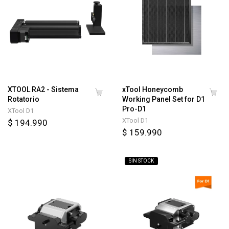
XTOOL RA2 - Sistema
xTool Honeycomb
Rotatorio
Working Panel Set for D1
Pro-D1
XTool D1
XTool D1
$ 194.990
$ 159.990
SIN STOCK