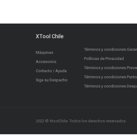
XTool Chile
Términos y condiciones Garan
Máquinas
Políticas de Privacidad
Accesorios
Términos y condiciones Preve
Contacto / Ayuda
Términos y condiciones Punt
Siga su Despacho
Términos y condiciones Des
2022 © XtoolChile. Todos los derechos reservados.