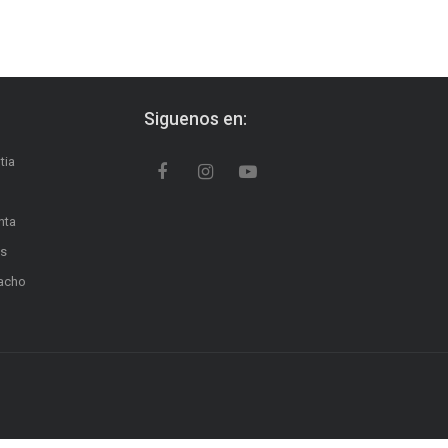
Siguenos en:
tia
nta
os
pacho