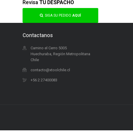
Revisa
TU DESPACHO
SIGA SU PEDIDO
AQUÍ
Contactanos
Camino el Cerro 5005
Huechuraba, Región Metropolitana
Chile
contacto@xtoolchile.cl
+56 2 27400083