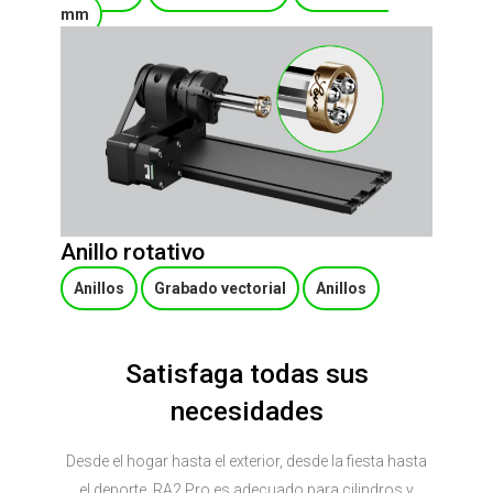
mm
Anillo rotativo
Anillos
Grabado vectorial
Anillos
Satisfaga todas sus
necesidades
Desde el hogar hasta el exterior, desde la fiesta hasta
el deporte, RA2 Pro es adecuado para cilindros y