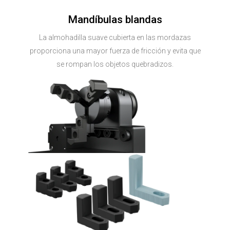
Mandíbulas blandas
La almohadilla suave cubierta en las mordazas
proporciona una mayor fuerza de fricción y evita que
se rompan los objetos quebradizos.