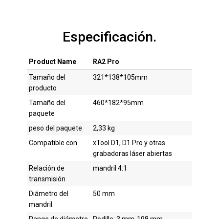
Especificación.
Product Name
RA2 Pro
Tamaño del
321*138*105mm
producto
Tamaño del
460*182*95mm
paquete
peso del paquete
2,33 kg
Compatible con
xTool D1, D1 Pro y otras
grabadoras láser abiertas
Relación de
mandril 4:1
transmisión
Diámetro del
50 mm
mandril
Rango de diámetro
Rodillo: 3 mm-198 mm