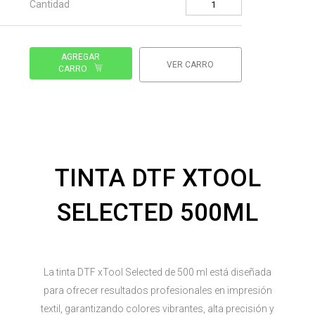
Cantidad
AGREGAR
VER CARRO
CARRO
TINTA DTF XTOOL
SELECTED 500ML
La tinta DTF xTool Selected de 500 ml está diseñada
para ofrecer resultados profesionales en impresión
textil, garantizando colores vibrantes, alta precisión y