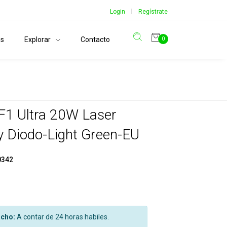
|
Login
Regístrate
os
Explorar
Contacto
0
 F1 Ultra 20W Laser
 y Diodo-Light Green-EU
0342
cho:
A contar de 24 horas habiles.