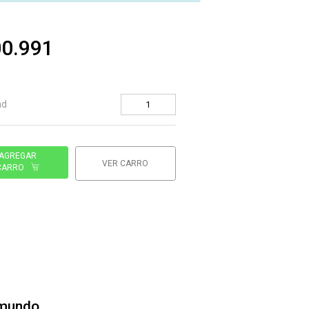
00.991
ad
AGREGAR
VER CARRO
CARRO
 mundo