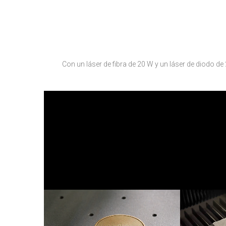
Con un láser de fibra de 20 W y un láser de diodo de 