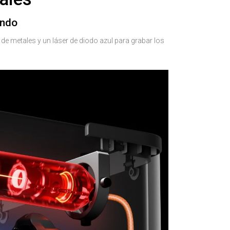
undo
de metales y un láser de diodo azul para grabar los