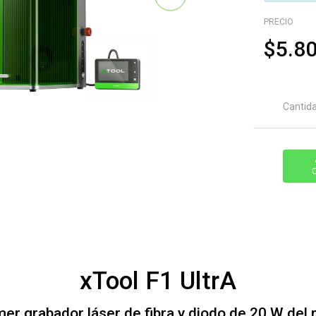
PRECIO
$5.8
Cantid
xTool F1 UltrA
imer grabador láser de fibra y diodo de 20 W del