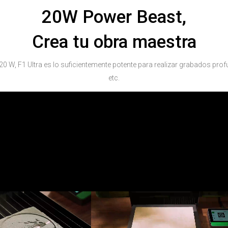
20W Power Beast,
Crea tu obra maestra
20 W, F1 Ultra es lo suficientemente potente para realizar grabados prof
etc.