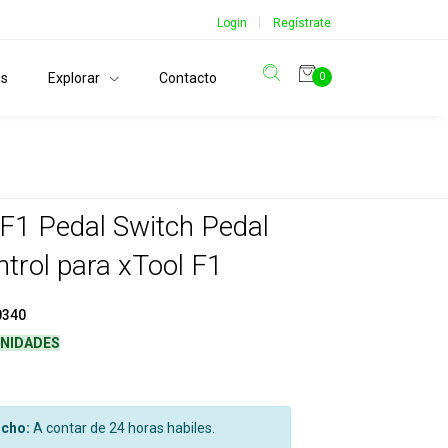
|
Login
Regístrate
os
Explorar
Contacto
0
 F1 Pedal Switch Pedal
ntrol para xTool F1
0340
UNIDADES
cho:
A contar de 24 horas habiles.