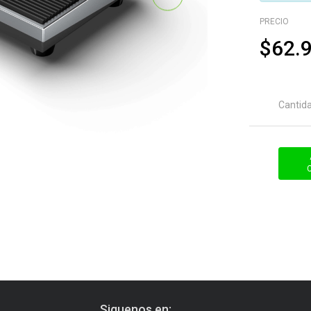
PRECIO
$62.
Cantid
Siguenos en: