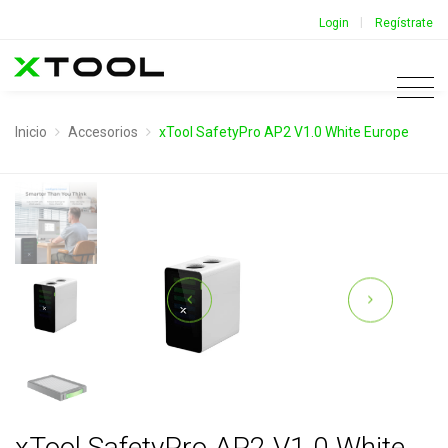
|
Login
Regístrate
Inicio
Accesorios
xTool SafetyPro AP2 V1.0 White Europe
xTool SafetyPro AP2 V1.0 White