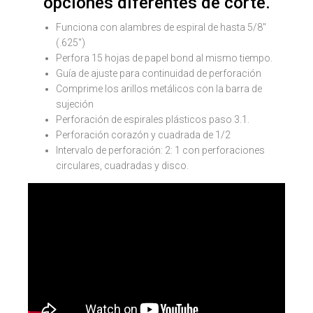
opciones diferentes de corte.
Funciona con alambres de espiral de hasta 5/8"
(.625")
Perfora 15 hojas de papel bond al mismo tiempo.
Guía de ajuste para continuidad de perforación
Comprime los arillos metálicos con la barra de
sujeción
Perforación de espirales plásticos paso 3.1.
Perforación corazón y cuadrada de 1/2
Intervalo de perforación: 2: 1 con perforaciones
circulares, cuadradas y disco.